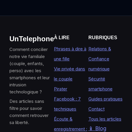
UnTelephone
À LIRE
RUBRIQUES
Phrases à dire à
Relations &
Comment concilier
notre vie familiale
une fille
Confiance
(couple, enfants,
Vie privée dans
numérique
perso) avec les
smartphones et leur
le couple
Sécurité
intrusion
Pirater
smartphone
technologique ?
Facebook : 7
Guides pratiques
Des articles sans
filtre pour savoir
techniques
Contact
comment retrouver
Écoute &
Tous les articles
sa liberté.
📱 Blog
enregistrement :