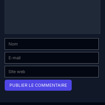
Nom
E-
mail
Site
web