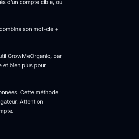
nés d’un compte cible, ou
 de combinaison mot-clé +
outil GrowMeOrganic, par
e et bien plus pour
 données. Cette méthode
igateur. Attention
ompte.