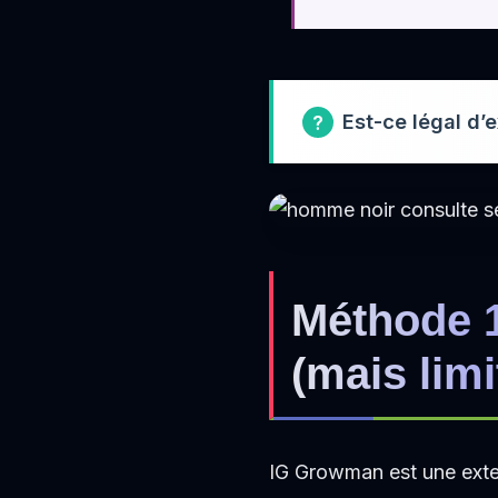
Est-ce légal d’
Méthode 1
(mais limi
IG Growman est une exten