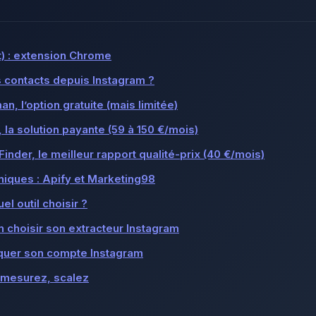
t) : extension Chrome
s contacts depuis Instagram ?
n, l’option gratuite (mais limitée)
 la solution payante (59 à 150 €/mois)
inder, le meilleur rapport qualité-prix (40 €/mois)
niques : Apify et Marketing98
el outil choisir ?
n choisir son extracteur Instagram
squer son compte Instagram
, mesurez, scalez