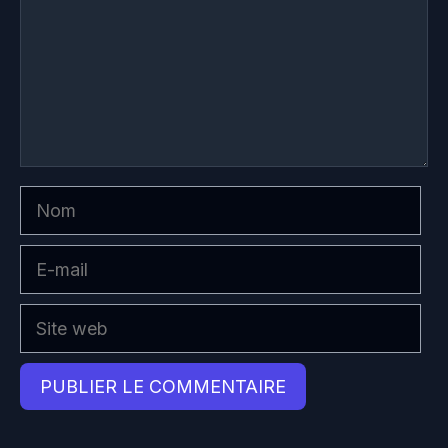
Nom
E-
mail
Site
web