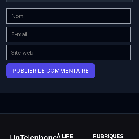
Nom
E-
mail
Site
web
UnTelephone
À LIRE
RUBRIQUES