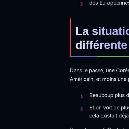
des Européennes
L
a situat
différent
Dans le passé, une Coré
Américain, et moins une 
Beaucoup plus d
Et on voit de p
cela existait déj