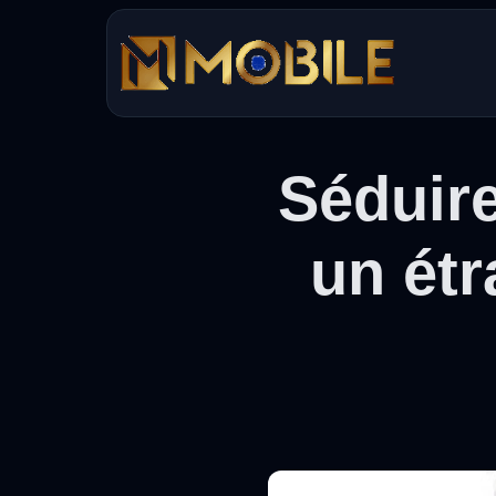
Aller
au
contenu
Séduir
un étr