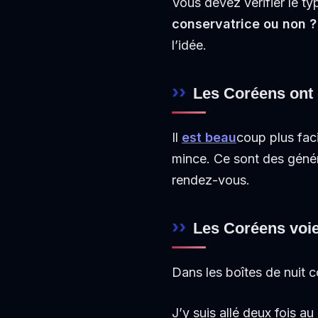
Vous devez vérifier le ty
conservatrice ou non ?
l’idée.
Les Coréens ont d
Il
est beau
coup plus fac
mince. Ce sont des génér
rendez-vous.
Les Coréens voie
Dans les boîtes de nuit co
J’y suis allé deux fois au