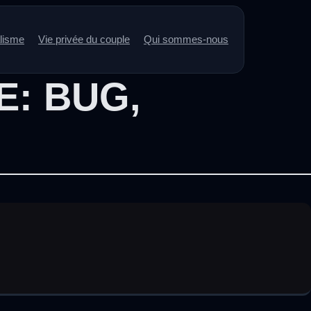
alisme
Vie privée du couple
Qui sommes-nous
E:
BUG
,