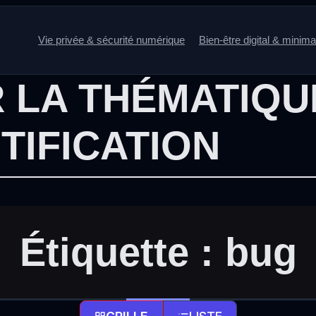
Vie privée & sécurité numérique
Bien-être digital & minim
 LA THÉMATIQU
TIFICATION
Étiquette :
bug