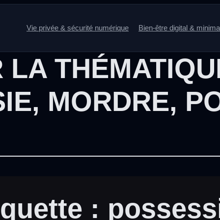
Vie privée & sécurité numérique
Bien-être digital & minim
 LA THÉMATIQU
IE
,
MORDRE
,
PO
iquette :
possess