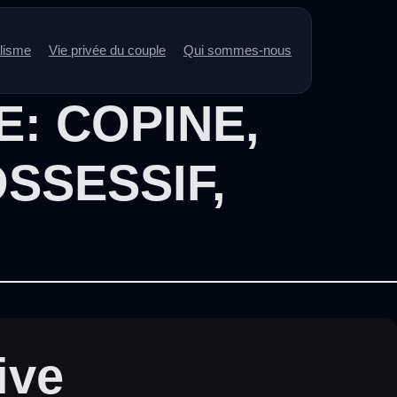
alisme
Vie privée du couple
Qui sommes-nous
E:
COPINE
,
SSESSIF
,
ive