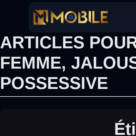
Aller
au
contenu
ARTICLES POUR
FEMME
,
JALOUS
POSSESSIVE
Ét