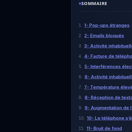
▾
SOMMAIRE
1- Pop-ups étranges
2- Emails bloqués
3- Activité inhabitue
4- Facture de téléph
5- Interférences éle
6- Activité inhabituel
7- Température élev
8- Réception de texto
9- Augmentation de l
10- Le téléphone s’é
11- Bruit de fond