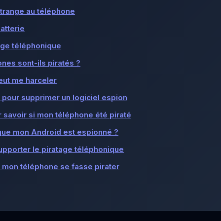
trange au téléphone
atterie
age téléphonique
nes sont-ils piratés ?
peut me harceler
 pour supprimer un logiciel espion
 savoir si mon téléphone été piraté
ue mon Android est espionné ?
upporter le piratage téléphonique
mon téléphone se fasse pirater