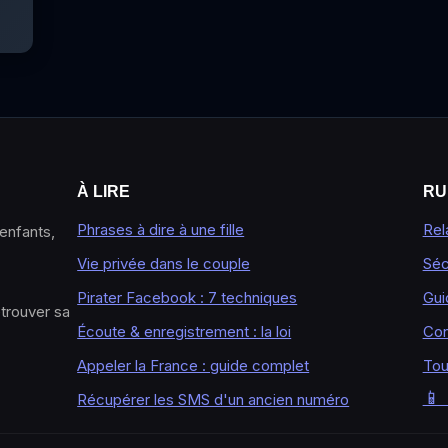
À LIRE
RU
Phrases à dire à une fille
Rel
 enfants,
Vie privée dans le couple
Séc
Pirater Facebook : 7 techniques
Gui
etrouver sa
Écoute & enregistrement : la loi
Con
Appeler la France : guide complet
Tou
📱
Récupérer les SMS d'un ancien numéro