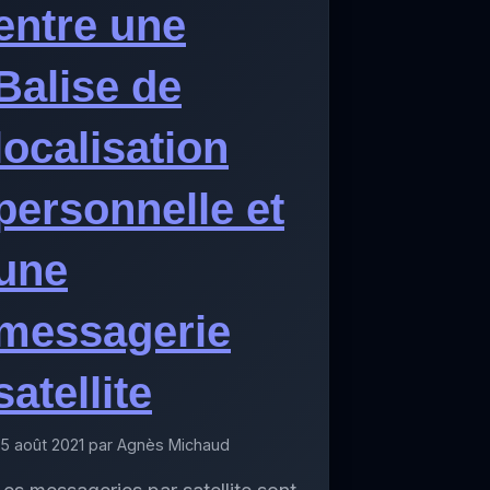
entre une
Balise de
localisation
personnelle et
une
messagerie
satellite
5 août 2021 par Agnès Michaud