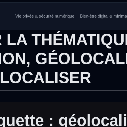
Vie privée & sécurité numérique
Bien-être digital & minim
 LA THÉMATIQU
ION
,
GÉOLOCAL
LOCALISER
quette :
géolocal