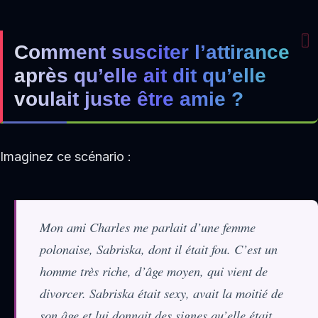
Comment susciter l’attirance
après qu’elle ait dit qu’elle
voulait juste être amie ?
Imaginez ce scénario :
Mon ami Charles me parlait d’une femme
polonaise, Sabriska, dont il était fou. C’est un
homme très riche, d’âge moyen, qui vient de
divorcer. Sabriska était sexy, avait la moitié de
son âge et lui donnait des signes qu’elle était